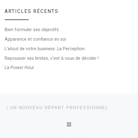
ARTICLES RÉCENTS
Bien formuler ses objectifs
Apparence et confiance en soi
L’atout de votre business: La Perception
Repousser ses limites, c’est à vous de décider !
La Power Hour
Parcourir les articles
Article précédent
UN NOUVEAU DÉPART PROFESSIONNEL
RETOUR À LA LISTE DES
Ar