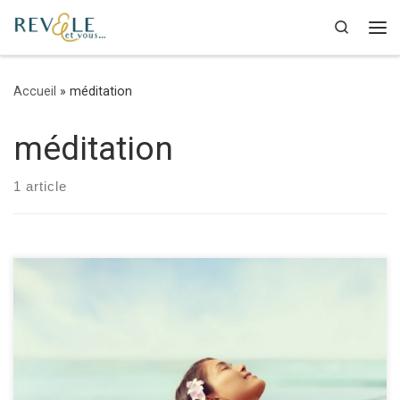
Passer au contenu
Search
Accueil
»
méditation
méditation
1 article
10 conseils pour mieux vivre Pris dans le tourbillon du quotidien,
quand un problème surgit ou que les soucis s’accumulent, il est
parfois difficile de ne pas se sentir noyé. Voici donc quelques
conseils pour vous guider dans votre vie de tous les jours pour